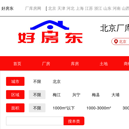
欢迎访问好房东！
网站首页
好房东
厂库房网
[
北京
天津
河北
上海
江苏
浙江
山东
河南
山
北京厂
北京
首页
厂房
库房
土地
商
城市
不限
北京
区域
不限
梅江
兴宁
梅县
大埔
面积
不限
1000m²以下
1000-3000m²
30
搜本类